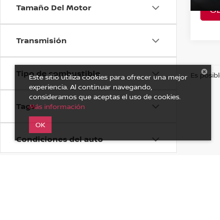
Tamaño Del Motor
O
A Con
Transmisión
Tipo de combustible
Es posibl
Este sitio utiliza cookies para ofrecer una mejor
experiencia. Al continuar navegando,
consideramos que aceptas el uso de cookies.
Tags
Más información
OK
Condiciones del auto
Estado
Tipo de Auto