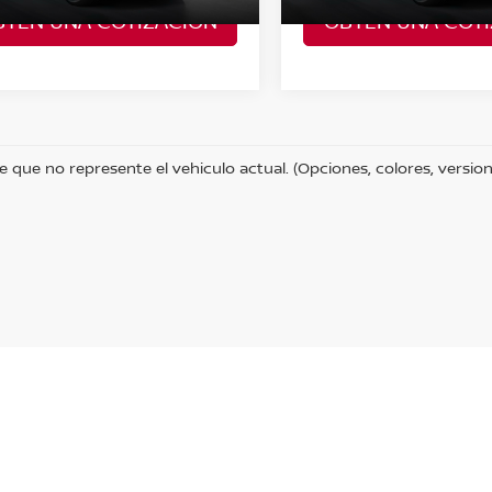
Ext.
Int.
BTÉN UNA COTIZACIÓN
OBTÉN UNA COTI
sultar
A Consultar
e que no represente el vehiculo actual. (Opciones, colores, version