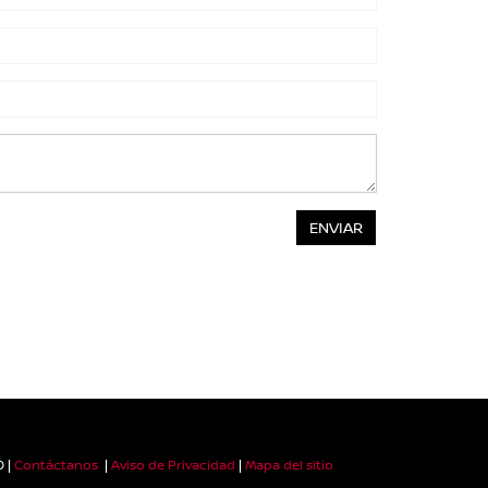
0
|
Contáctanos
|
Aviso de Privacidad
|
Mapa del sitio