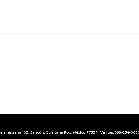
upermanzana 105,
Cancún,
Quintana Roo,
México
77539
| Ventas:
998-234-068