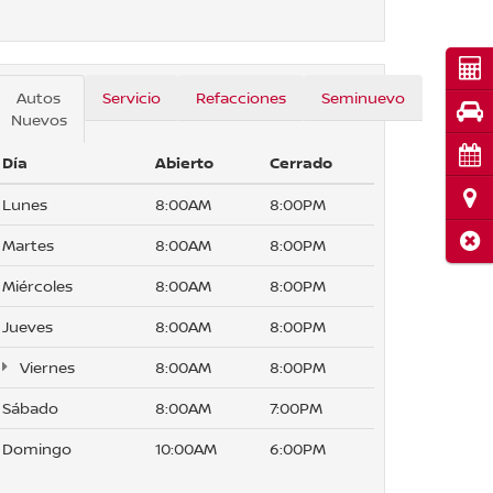
Cot
Autos
Servicio
Refacciones
Seminuevo
Pru
Nuevos
Cita
Día
Abierto
Cerrado
Ubi
Lunes
8:00AM
8:00PM
Cerr
Martes
8:00AM
8:00PM
Miércoles
8:00AM
8:00PM
Jueves
8:00AM
8:00PM
Viernes
8:00AM
8:00PM
Sábado
8:00AM
7:00PM
Domingo
10:00AM
6:00PM