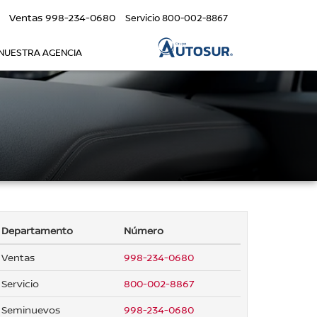
Ventas
998-234-0680
Servicio
800-002-8867
NUESTRA AGENCIA
Departamento
Número
Ventas
998-234-0680
Servicio
800-002-8867
Seminuevos
998-234-0680