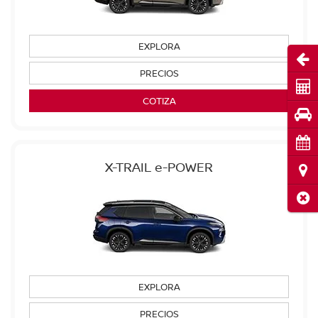
EXPLORA
Abri
PRECIOS
Cot
COTIZA
Pru
Cita
X-TRAIL e-POWER
Ubi
Cerr
EXPLORA
PRECIOS