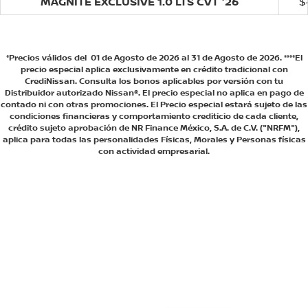
MAGNITE EXCLUSIVE 1.0 LTS CVT '26
$
*Precios válidos del 01 de Agosto de 2026 al 31 de Agosto de 2026. ****El
precio especial aplica exclusivamente en crédito tradicional con
CrediNissan. Consulta los bonos aplicables por versión con tu
Distribuidor autorizado Nissan®. El precio especial no aplica en pago de
contado ni con otras promociones. El Precio especial estará sujeto de las
condiciones financieras y comportamiento crediticio de cada cliente,
crédito sujeto aprobación de NR Finance México, S.A. de C.V. ("NRFM"),
aplica para todas las personalidades Físicas, Morales y Personas físicas
con actividad empresarial.