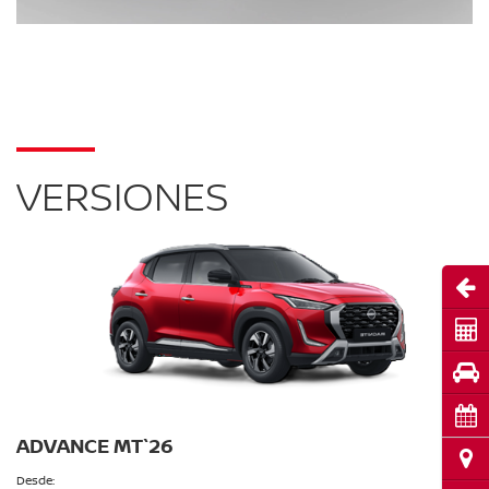
VERSIONES
Abri
Cot
Pru
Cita
ADVANCE MT`26
Ubi
Desde: