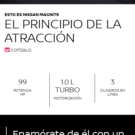
ESTO ES NISSAN MAGNITE
EL PRINCIPIO DE LA
ATRACCIÓN
COTÍZALO
99
1.0 L
3
TURBO
POTENCIA
CILINDROS EN
HP
LÍNEA
MOTORIZACIÓN
Enamórate de él con un