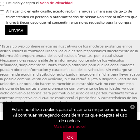
He leído y acepto el
Aviso de Privacidad
Al hacer clic en esta casilla, acepto recibir llamadas y mensajes de texto de
telemercadeo en persona o automatizados de Nissan Poniente al número que
ingresé. Reconozco que mi consentimiento no es requesito para la compra.
"Este sitio web contiene imágenes ilustrativas de los modelos existentes en los
distribuidores autorizados Nissan, los cuales son responsables directamente de la
información proporcionada de los vehículos ofertantes, por lo cual Nissan
Mexicana no es responsable de la información contenida de los vehículos
señalados, simplemente se utiliza como plataforma para que los consumidores
puedan obtener información y características de los vehículos, sin embargo se
recomienda acudir al distribuidor autorizado marcado en la ficha para llevar acabo
la posible compra-venta del vehículo, lo cual estará sujeta a disponibilidad de las
unidades. Por otro lado hacemos mención que este sitio web, no compromete a
ninguna de las partes a una promesa de compra-venta de las unidades, ya que
dicho convenio se formalizara por mutuo acuerdo de las partes, mediante firma y
contrato respectivo en el cual se establecerá el precio final y características de los
vehículos seminuevos aquí mostrados."
Este sitio utiliza cookies para ofrecer una mejor experiencia.
Al continuar navegando, consideramos que aceptas el uso
de cookies.
Más información
| Nissan Poniente
|
Avenida Lopez Portillo L-01 MZ 11 Supermanzana
OK