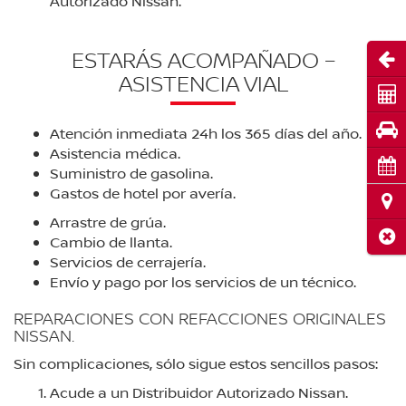
Autorizado Nissan.
ESTARÁS ACOMPAÑADO –
Abri
ASISTENCIA VIAL
Cot
Pru
Atención inmediata 24h los 365 días del año.
Asistencia médica.
Cita
Suministro de gasolina.
Gastos de hotel por avería.
Ubi
Arrastre de grúa.
Cerr
Cambio de llanta.
Servicios de cerrajería.
Envío y pago por los servicios de un técnico.
REPARACIONES CON REFACCIONES ORIGINALES
NISSAN.
Sin complicaciones, sólo sigue estos sencillos pasos:
Acude a un Distribuidor Autorizado Nissan.