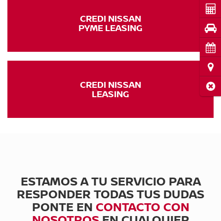
Cot
CREDI NISSAN
PYME LEASING
Pru
Cita
Ubi
CREDI NISSAN
Cerr
LEASING
ESTAMOS A TU SERVICIO PARA
RESPONDER TODAS TUS DUDAS
PONTE EN
CONTACTO CON
NOSOTROS
EN CUALQUIER