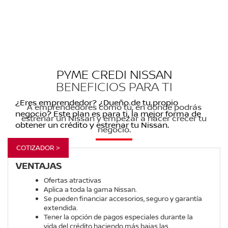
PYME CREDI NISSAN
BENEFICIOS PARA TI
¿Eres emprendedor? ¿Dueño de tu propio
A emprendedores como tú, en donde podrás
negocio? Este plan es para ti, la mejor forma de
estrenar un Nissan y empezar a hacer crecer tu
obtener un crédito y estrenar tu Nissan.
negocio.
COTIZADOR >
VENTAJAS
Ofertas atractivas
Aplica a toda la gama Nissan.
Se pueden financiar accesorios, seguro y garantía
extendida.
Tener la opción de pagos especiales durante la
vida del crédito haciendo más bajas las