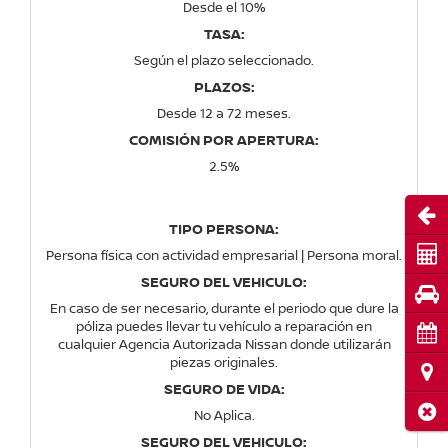
Desde el 10%
TASA:
Según el plazo seleccionado.
PLAZOS:
Desde 12 a 72 meses.
COMISIÓN POR APERTURA:
2.5%
Abri
TIPO PERSONA:
Cot
Persona física con actividad empresarial | Persona moral.
SEGURO DEL VEHICULO:
Pru
En caso de ser necesario, durante el periodo que dure la
póliza puedes llevar tu vehículo a reparación en
Cita
cualquier Agencia Autorizada Nissan donde utilizarán
piezas originales.
Ubi
SEGURO DE VIDA:
Cerr
No Aplica.
SEGURO DEL VEHICULO: