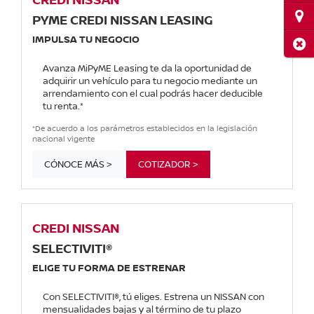
Ubi
PYME CREDI NISSAN LEASING
IMPULSA TU NEGOCIO
Cerr
Avanza MiPyME Leasing te da la oportunidad de
adquirir un vehículo para tu negocio mediante un
arrendamiento con el cual podrás hacer deducible
tu renta.*
*De acuerdo a los parámetros establecidos en la legislación
nacional vigente
CÓNOCE MÁS >
COTIZADOR >
CREDI NISSAN
SELECTIVITI®
ELIGE TU FORMA DE ESTRENAR
Con SELECTIVITI®, tú eliges. Estrena un NISSAN con
mensualidades bajas y al término de tu plazo