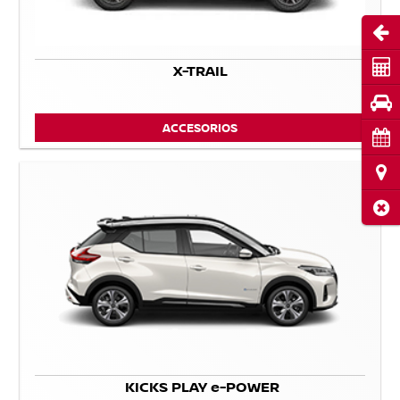
Abri
Cot
X-TRAIL
Pru
ACCESORIOS
Cita
Ubi
Cerr
KICKS PLAY e-POWER