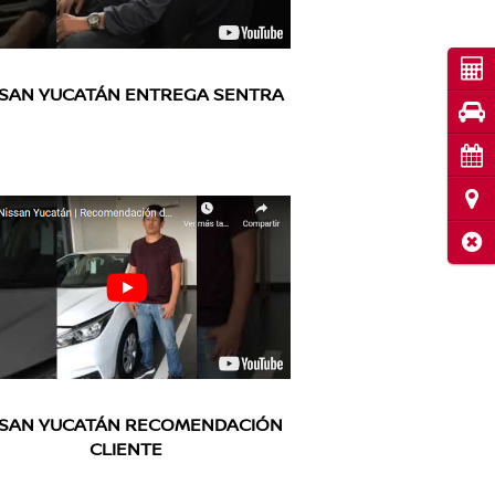
Cot
SSAN YUCATÁN ENTREGA SENTRA
Pru
Cita
Ubi
Cerr
SSAN YUCATÁN RECOMENDACIÓN
CLIENTE