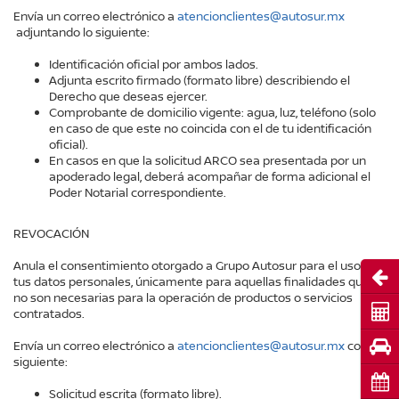
Envía un correo electrónico a
atencionclientes@autosur.mx
adjuntando lo siguiente:
Identificación oficial por ambos lados.
Adjunta escrito firmado (formato libre) describiendo el
Derecho que deseas ejercer.
Comprobante de domicilio vigente: agua, luz, teléfono (solo
en caso de que este no coincida con el de tu identificación
oficial).
En casos en que la solicitud ARCO sea presentada por un
apoderado legal, deberá acompañar de forma adicional el
Poder Notarial correspondiente.
REVOCACIÓN
Anula el consentimiento otorgado a Grupo Autosur para el uso de
Abri
tus datos personales, únicamente para aquellas finalidades que
no son necesarias para la operación de productos o servicios
Cot
contratados.
Pru
Envía un correo electrónico a
atencionclientes@autosur.mx
con lo
siguiente:
Cita
Solicitud escrita (formato libre).