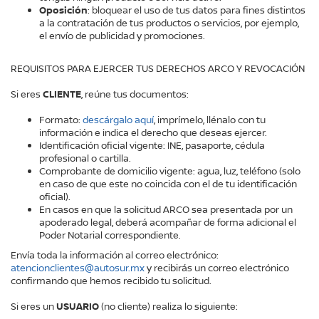
Oposición
: bloquear el uso de tus datos para fines distintos
a la contratación de tus productos o servicios, por ejemplo,
el envío de publicidad y promociones.
REQUISITOS PARA EJERCER TUS DERECHOS ARCO Y REVOCACIÓN
Si eres
CLIENTE
, reúne tus documentos:
Formato:
descárgalo aquí
, imprímelo, llénalo con tu
información e indica el derecho que deseas ejercer.
Identificación oficial vigente: INE, pasaporte, cédula
profesional o cartilla.
Comprobante de domicilio vigente: agua, luz, teléfono (solo
en caso de que este no coincida con el de tu identificación
oficial).
En casos en que la solicitud ARCO sea presentada por un
apoderado legal, deberá acompañar de forma adicional el
Poder Notarial correspondiente.
Envía toda la información al correo electrónico:
atencionclientes@autosur.mx
y recibirás un correo electrónico
confirmando que hemos recibido tu solicitud.
Si eres un
USUARIO
(no cliente) realiza lo siguiente: