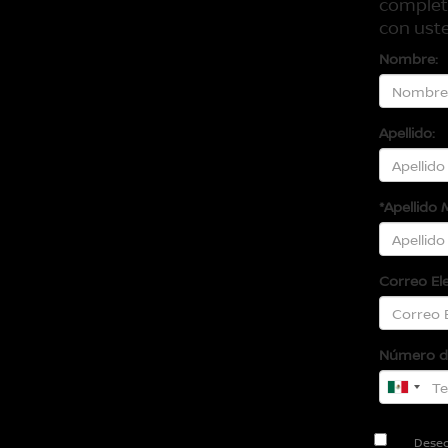
complet
con uste
Nombre:
Apellido:
*Apellido 
Correo El
Número de
Deseo