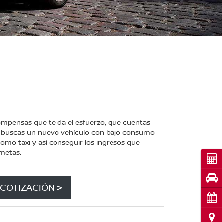
compensas que te da el esfuerzo, que cuentas
y buscas un nuevo vehículo con bajo consumo
como taxi y así conseguir los ingresos que
 metas.
Cot
Pru
COTIZACIÓN >
Cita
Ubi