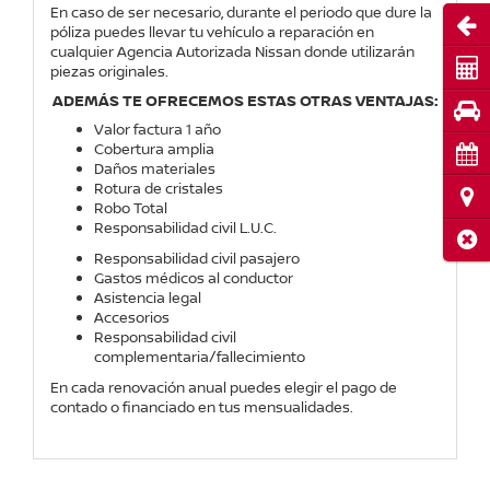
En caso de ser necesario, durante el periodo que dure la
Abri
póliza puedes llevar tu vehículo a reparación en
cualquier Agencia Autorizada Nissan donde utilizarán
Cot
piezas originales.
ADEMÁS TE OFRECEMOS ESTAS OTRAS VENTAJAS:
Pru
Valor factura 1 año
Cobertura amplia
Cita
Daños materiales
Rotura de cristales
Ubi
Robo Total
Responsabilidad civil L.U.C.
Cerr
Responsabilidad civil pasajero
Gastos médicos al conductor
Asistencia legal
Accesorios
Responsabilidad civil
complementaria/fallecimiento
En cada renovación anual puedes elegir el pago de
contado o financiado en tus mensualidades.