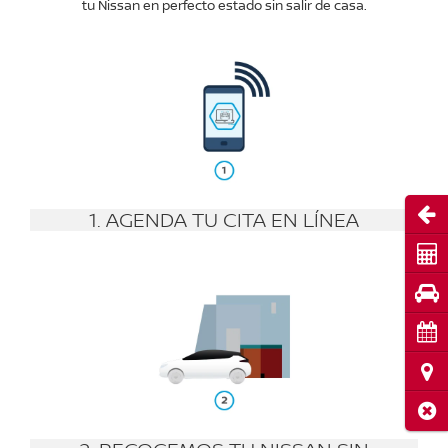
tu Nissan en perfecto estado sin salir de casa.
Abri
1. AGENDA TU CITA EN LÍNEA
Cot
Pru
Cita
Ubi
Cerr