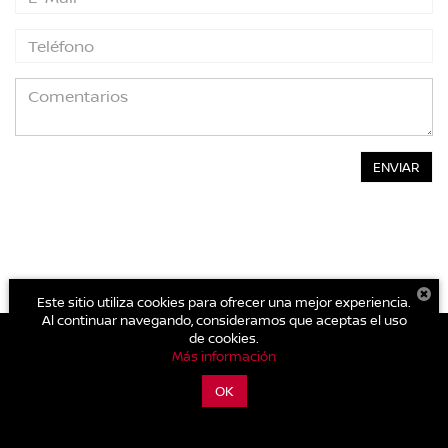
Este sitio utiliza cookies para ofrecer una mejor experiencia.
Al continuar navegando, consideramos que aceptas el uso
de cookies.
Más información
| Nissan Poniente
|
Avenida Lopez Portillo L-01 MZ 11 Supermanzana
105,
Cancún,
Quintana Roo,
México
77539
| Ventas:
998-234-
OK
0680
|
Contáctanos
|
Aviso de Privacidad
|
Mapa del sitio