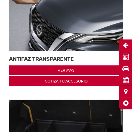
Abri
Cot
ANTIFAZ TRANSPARENTE
Pru
VER MÁS
Cita
COTIZA TU ACCESORIO
Ubi
Cerr