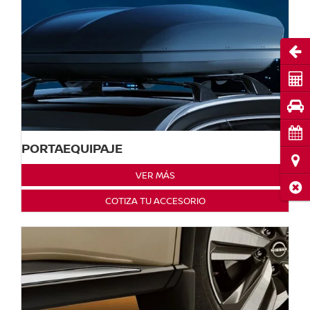
Abri
Cot
Pru
Cita
PORTAEQUIPAJE
Ubi
VER MÁS
Cerr
COTIZA TU ACCESORIO