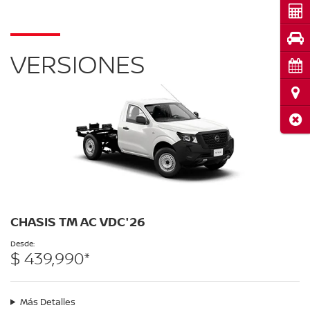
Cot
Pru
VERSIONES
Cita
Ubi
Cerr
CHASIS TM AC VDC'26
Desde:
$ 439,990*
Más Detalles