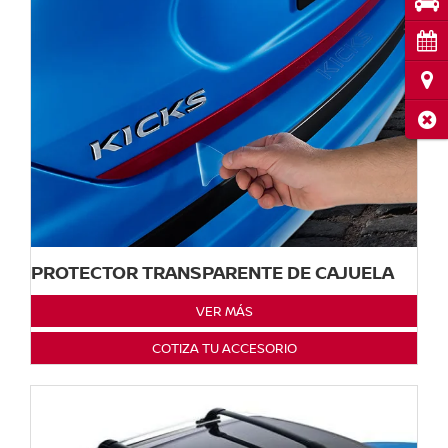
Pru
Cita
Ubi
Cerr
PROTECTOR TRANSPARENTE DE CAJUELA
VER MÁS
COTIZA TU ACCESORIO