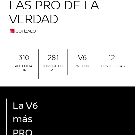
LAS PRO DE LA
VERDAD
COTÍZALO
310
281
V6
12
POTENCIA
TORQUE LB-
MOTOR
TECNOLOGÍAS
HP
PIE
La V6
más
PRO