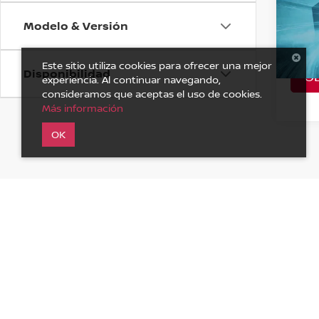
SENS
Modelo & Versión
VIN:
2
Model
Este sitio utiliza cookies para ofrecer una mejor
Disponibilidad
O
A Con
experiencia. Al continuar navegando,
consideramos que aceptas el uso de cookies.
Más información
OK
Es posibl
| Nissan Poniente
|
Avenida Lopez Portillo L-01 MZ 11 Supe