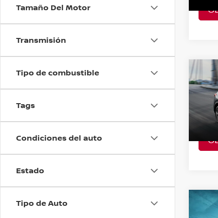
Tamaño Del Motor
O
A Con
Transmisión
Tipo de combustible
Co
202
PLAT
Tags
VIN:
2
Model
Condiciones del auto
O
A Con
Estado
Tipo de Auto
Co
202