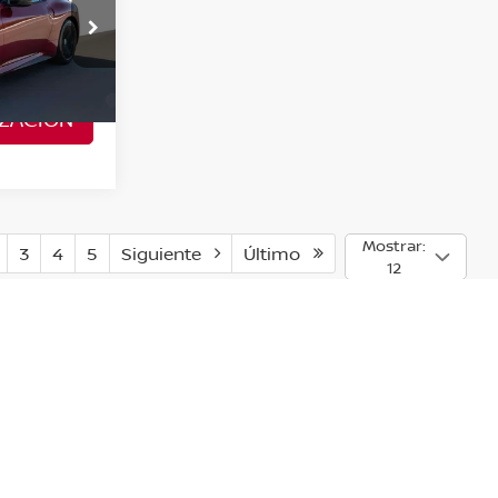
recio
Valores:
30313
Ext.
Int.
ZACIÓN
Mostrar:
3
4
5
Siguiente
Último
12
 y estilo pueden variar)
Contáctanos
|
Aviso de Privacidad
|
Mapa del sitio