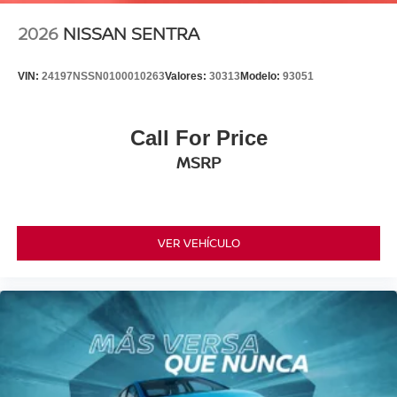
2026
NISSAN SENTRA
VIN:
24197NSSN0100010263
Valores:
30313
Modelo:
93051
Call For Price
MSRP
VER VEHÍCULO