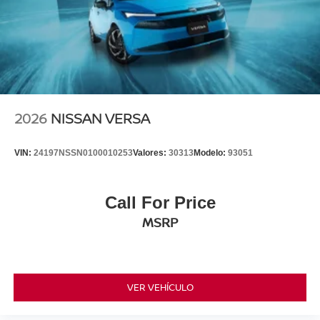
2026
NISSAN VERSA
VIN:
24197NSSN0100010253
Valores:
30313
Modelo:
93051
Call For Price
MSRP
VER VEHÍCULO