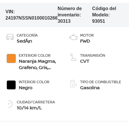
Número de
Código del
VIN:
inventario:
Modelo:
24197NSSN0100010266
30313
93051
CATEGORÍA
MOTOR
SedÃ¡n
FWD
EXTERIOR COLOR
TRANSMISIÓN
Naranja Magma,
CVT
Grafeno, Gris,
Negro, Rojo
Burdeos, Blanco
INTERIOR COLOR
TIPO DE COMBUSTIBLE
Perlado, Azul
Negro
Gasolina
Vibrante, Blanco
Perlado/Negro,
CIUDAD/CARRETERA
Grafeno/Negro,
10/14 km/L
Azul
Vibrante/Negro,
Naranja