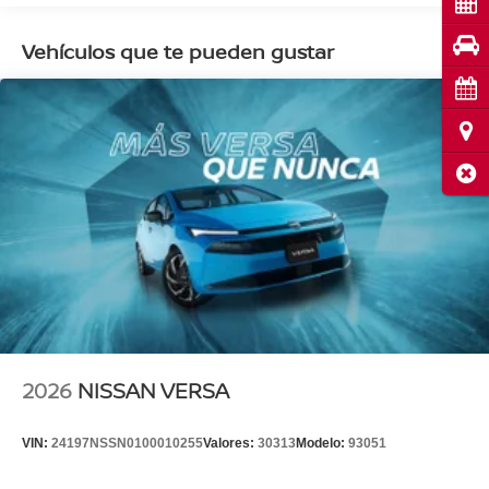
Cot
Pru
Vehículos que te pueden gustar
Cita
Ubi
Cerr
2026
NISSAN VERSA
VIN:
24197NSSN0100010255
Valores:
30313
Modelo:
93051