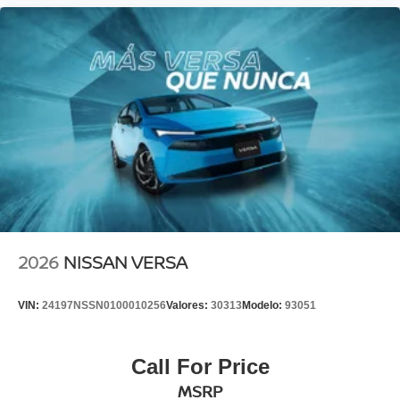
2026
NISSAN VERSA
VIN:
24197NSSN0100010256
Valores:
30313
Modelo:
93051
Call For Price
MSRP