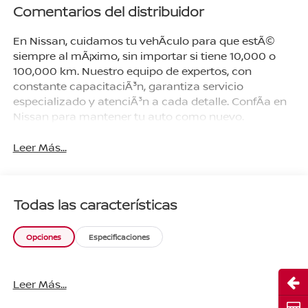
Magma/Negro
Comentarios del distribuidor
En Nissan, cuidamos tu vehÃ­culo para que estÃ©
siempre al mÃ¡ximo, sin importar si tiene 10,000 o
100,000 km. Nuestro equipo de expertos, con
constante capacitaciÃ³n, garantiza servicio
especializado y atenciÃ³n a cada detalle. ConfÃ­a en
Nissan para mantener tu auto como nuevo.
Leer Más...
Todas las características
Opciones
Especificaciones
Abri
Leer Más...