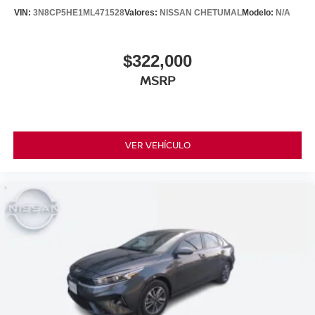
VIN:
3N8CP5HE1ML471528
Valores:
NISSAN CHETUMAL
Modelo:
N/A
$322,000
MSRP
VER VEHÍCULO