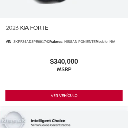
2023
KIA FORTE
VIN:
3KPF24AD3PE601742
Valores:
NISSAN PONIENTE
Modelo:
N/A
$340,000
MSRP
VER VEHÍCULO