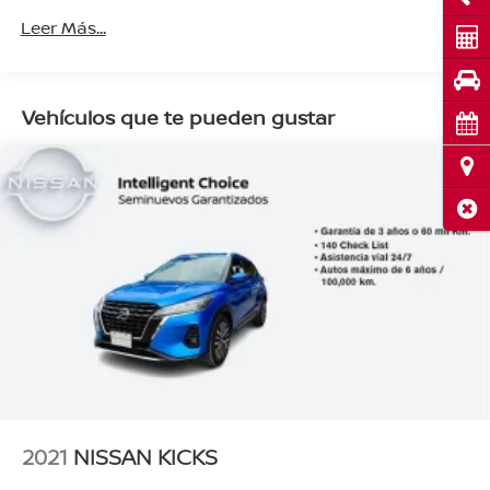
Leer Más...
Cot
Pru
Vehículos que te pueden gustar
Cita
Ubi
Cerr
2021
NISSAN KICKS