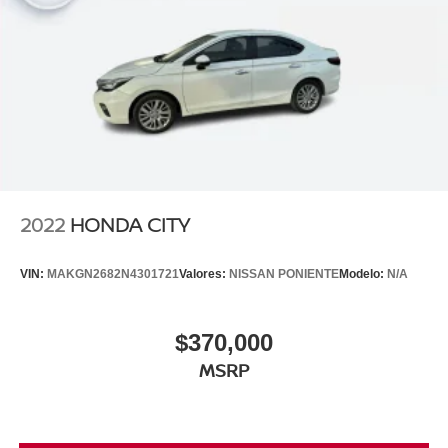
2022
HONDA CITY
VIN:
MAKGN2682N4301721
Valores:
NISSAN PONIENTE
Modelo:
N/A
$370,000
MSRP