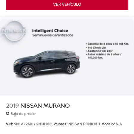
VER VEHÍCULO
2019
NISSAN MURANO
Baja de precio
VIN:
5N1AZ2MH7KN101060
Valores:
NISSAN PONIENTE
Modelo:
N/A