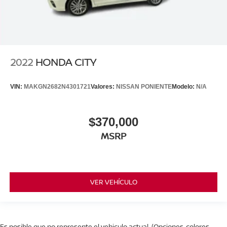
2022
HONDA CITY
VIN:
MAKGN2682N4301721
Valores:
NISSAN PONIENTE
Modelo:
N/A
$370,000
MSRP
VER VEHÍCULO
Es posible que no represente el vehiculo actual. (Opciones, colores,