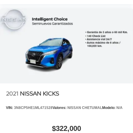
2021
NISSAN KICKS
VIN:
3N8CP5HE1ML471528
Valores:
NISSAN CHETUMAL
Modelo:
N/A
$322,000