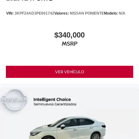
VIN:
3KPF24AD3PE601742
Valores:
NISSAN PONIENTE
Modelo:
N/A
$340,000
MSRP
VER VEHÍCULO