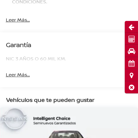
CONDICIONES.
Leer Más...
Abri
Cot
Garantía
Pru
NIC 3 AÑOS O 60 MIL KM.
Cita
Leer Más...
Ubi
Cerr
Vehículos que te pueden gustar