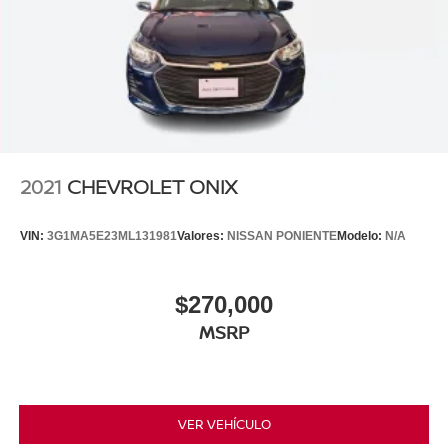
2021
CHEVROLET ONIX
VIN:
3G1MA5E23ML131981
Valores:
NISSAN PONIENTE
Modelo:
N/A
$270,000
MSRP
VER VEHÍCULO