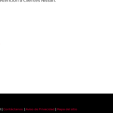
Atención a Clientes Nissan.
r
0
|
Contáctanos
|
Aviso de Privacidad
|
Mapa del sitio