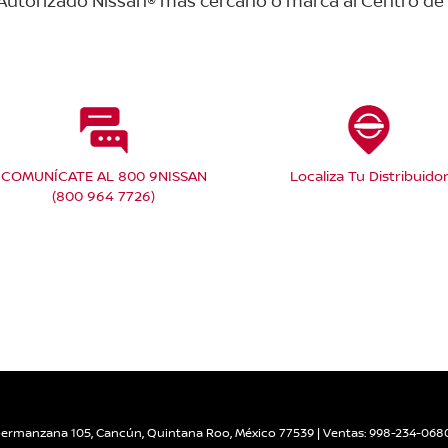
r Autorizado Nissan® más cercano o marca al Centro de 
COMUNÍCATE AL 800 9NISSAN
Localiza Tu Distribuido
(800 964 7726)
upermanzana 105,
Cancún,
Quintana Roo,
México
77539
| Ventas:
998-234-068