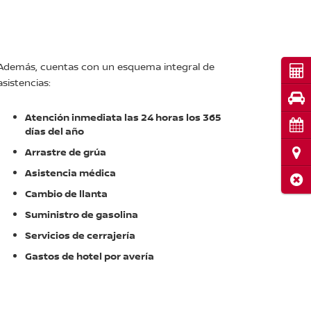
Además, cuentas con un esquema integral de
Cot
asistencias:
Pru
Atención inmediata las 24 horas los 365
Cita
días del año
Ubi
Arrastre de grúa
Asistencia médica
Cerr
Cambio de llanta
Suministro de gasolina
Servicios de cerrajería
Gastos de hotel por avería