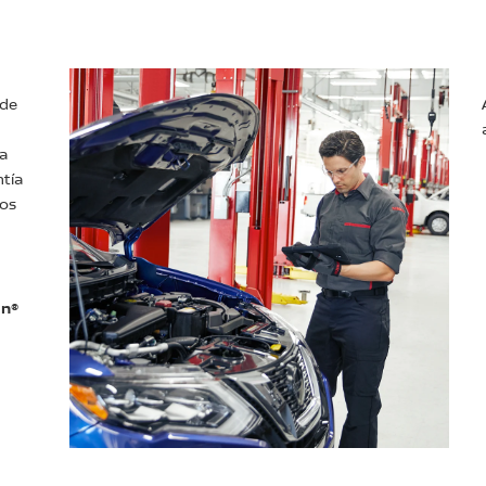
 de
ía
ntía
los
an®