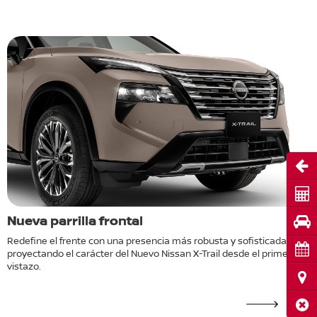
Abri
Cot
Nueva parrilla frontal
N
Pru
Redefine el frente con una presencia más robusta y sofisticada,
A
Cita
proyectando el carácter del Nuevo Nissan X-Trail desde el primer
m
vistazo.
Ubi
Cerr