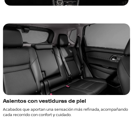
Asientos con vestiduras de piel
P
Acabados que aportan una sensación más refinada, acompañando
D
cada recorrido con confort y cuidado.
a
d