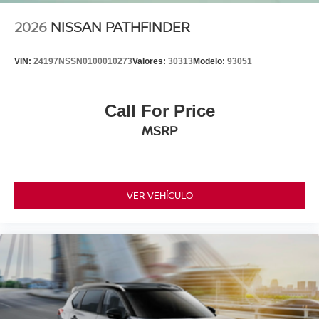
2026
NISSAN PATHFINDER
VIN:
24197NSSN0100010273
Valores:
30313
Modelo:
93051
Call For Price
MSRP
VER VEHÍCULO