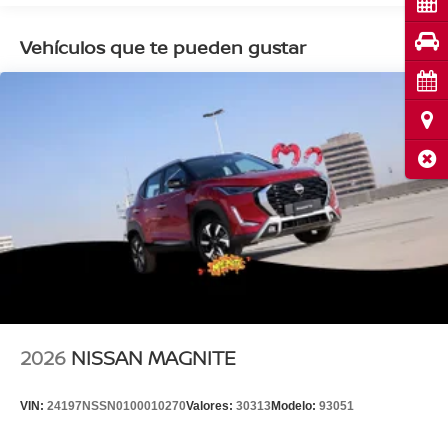
Cot
Pru
Vehículos que te pueden gustar
Cita
Ubi
Cerr
2026
NISSAN MAGNITE
VIN:
24197NSSN0100010270
Valores:
30313
Modelo:
93051