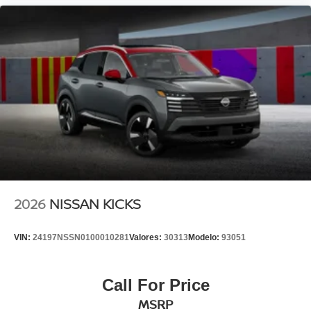
2026
NISSAN KICKS
VIN:
24197NSSN0100010281
Valores:
30313
Modelo:
93051
Call For Price
MSRP