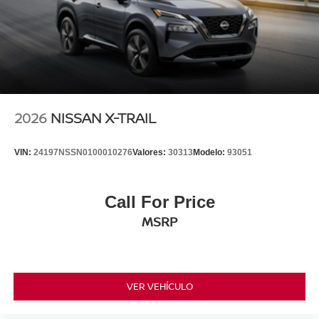
2026
NISSAN X-TRAIL
VIN:
24197NSSN0100010276
Valores:
30313
Modelo:
93051
Call For Price
MSRP
VER VEHÍCULO