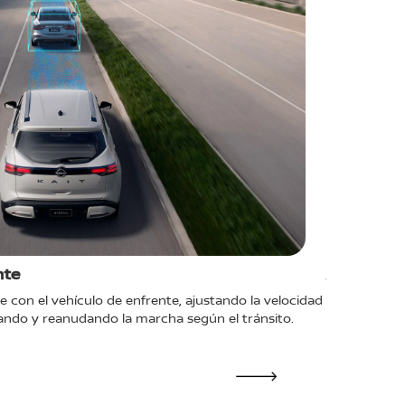
nte
Alerta De
 con el vehículo de enfrente, ajustando la velocidad
Detecta vehí
ndo y reanudando la marcha según el tránsito.
en los espejo