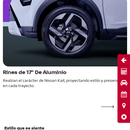
Abri
Cot
Rines de 17” De Aluminio
F
(
Realzan el carácter de Nissan Kait, proyectando estilo y presencia
Pru
en cada trayecto.
o
H
m
Cita
Ubi
Cerr
Estilo que se siente