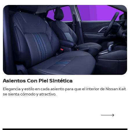
Asientos Con Piel Sintética
C
e
Elegancia y estilo en cada asiento para que el interior de Nissan Kait
C
se sienta cómodo y atractivo.
N